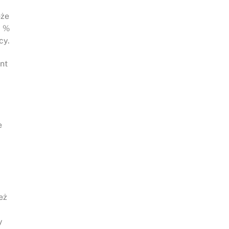
oże
i %
cy.
nt
e
eż
y