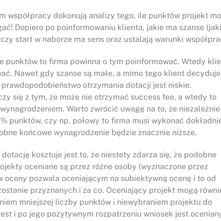
m współpracy dokonują analizy tego, ile punktów projekt m
ać! Dopiero po poinformowaniu klienta, jakie ma szanse (jak
 czy start w naborze ma sens oraz ustalają warunki współpra
le punktów to firma powinna o tym poinformować. Wtedy klie
ć. Nawet gdy szanse są małe, a mimo tego klient decyduje
że prawdopodobieństwo otrzymania dotacji jest niskie.
czy się z tym, że może nie otrzymać success fee, a wtedy to
 wynagrodzeniem. Warto zwrócić uwagę na to, że niezależnie
0% punktów, czy np. połowy to firma musi wykonać dokładni
odobne końcowe wynagrodzenie będzie znacznie niższe.
tację kosztuje jest to, że niestety zdarza się, że podobne
 projekty oceniane są przez różne osoby (wyznaczone przez
iów oceny pozwala oceniającym na subiektywną ocenę i to od
ostanie przyznanych i za co. Oceniający projekt mogą równi
niem mniejszej liczby punktów i niewybraniem projektu do
test i po jego pozytywnym rozpatrzeniu wniosek jest ocenian