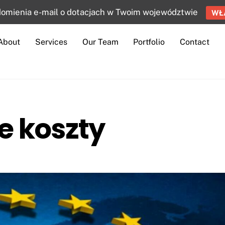
mienia e-mail o dotacjach w Twoim województwie
WŁ
About
Services
Our Team
Portfolio
Contact
e koszty