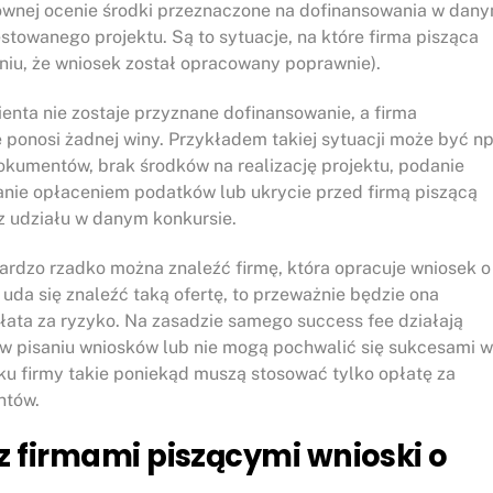
nownej ocenie środki przeznaczone na dofinansowania w dan
towanego projektu. Są to sytuacje, na które firma pisząca
niu, że wniosek został opracowany poprawnie).
lienta nie zostaje przyznane dofinansowanie, a firma
 ponosi żadnej winy. Przykładem takiej sytuacji może być np
okumentów, brak środków na realizację projektu, podanie
anie opłaceniem podatków lub ukrycie przed firmą piszącą
z udziału w danym konkursie.
ardzo rzadko można znaleźć firmę, która opracuje wniosek o
ż uda się znaleźć taką ofertę, to przeważnie będzie ona
łata za ryzyko. Na zasadzie samego success fee działają
a w pisaniu wniosków lub nie mogą pochwalić się sukcesami w
ku firmy takie poniekąd muszą stosować tylko opłatę za
ntów.
 firmami piszącymi wnioski o