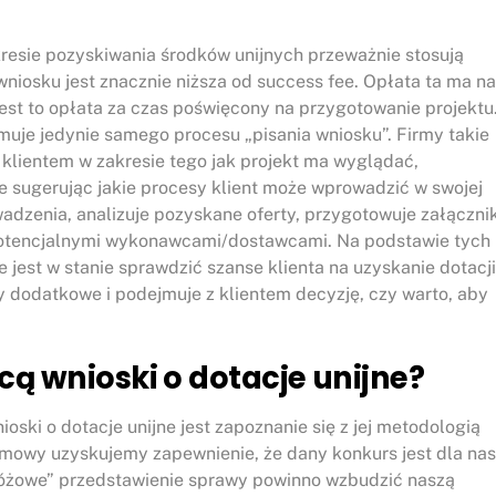
kresie pozyskiwania środków unijnych przeważnie stosują
wniosku jest znacznie niższa od success fee. Opłata ta ma na
Jest to opłata za czas poświęcony na przygotowanie projektu
jmuje jedynie samego procesu „pisania wniosku”. Firmy takie
z klientem w zakresie tego jak projekt ma wyglądać,
ie sugerując jakie procesy klient może wprowadzić w swojej
adzenia, analizuje pozyskane oferty, przygotowuje załącznik
 potencjalnymi wykonawcami/dostawcami. Na podstawie tych
 jest w stanie sprawdzić szanse klienta na uzyskanie dotacji
 dodatkowe i podejmuje z klientem decyzję, czy warto, aby
cą wnioski o dotacje unijne?
ski o dotacje unijne jest zapoznanie się z jej metodologią
zmowy uzyskujemy zapewnienie, że dany konkurs jest dla nas
„różowe” przedstawienie sprawy powinno wzbudzić naszą