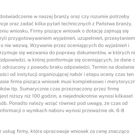
doświadczenie w naszej branży oraz czy rozumie potrzeby
encje oraz zadać kilka pytań technicznych z Państwa branży.
eniu wniosku. Firmy piszące wniosek o dotację zajmują się
czyli przygotowywaniem wyjaśnień, uzupełnień, przesyłaniem
o nie wezwą. Wzywanie przez oceniających do wyjaśnień i
 otrzymuje się wezwania do poprawy dokumentów, w których n
 odpowiedzi, w której poinformuje się oceniających, że dane 
ć odrzucony z powodu braku odpowiedzi. Termin na dosłanie
ści od instytucji organizującej nabór i etapu oceny czas ten
 czasie firma pisząca wniosek musi kompleksowo i merytoryczn
ków itp. Sumarycznie czas przeznaczony przez firmę
st niższy niż 100 godzin, a niejednokrotnie wynosi kilkaset
sób. Ponadto należy wziąć również pod uwagę, że czas od
 informacji o wynikach naboru wynosi przeważnie ok. 6-8
 z usług firmy, która opracowuje wniosek za cenę znacząco