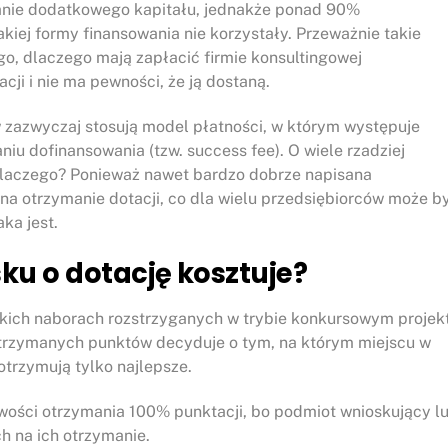
anie dodatkowego kapitału, jednakże ponad 90%
takiej formy finansowania nie korzystały. Przeważnie takie
o, dlaczego mają zapłacić firmie konsultingowej
acji i nie ma pewności, że ją dostaną.
zazwyczaj stosują model płatności, w którym występuje
niu dofinansowania (tzw. success fee). O wiele rzadziej
Dlaczego? Ponieważ nawet bardzo dobrze napisana
a otrzymanie dotacji, co dla wielu przedsiębiorców może b
ka jest.
ku o dotację kosztuje?
tkich naborach rozstrzyganych w trybie konkursowym projek
otrzymanych punktów decyduje o tym, na którym miejscu w
otrzymują tylko najlepsze.
liwości otrzymania 100% punktacji, bo podmiot wnioskujący l
h na ich otrzymanie.