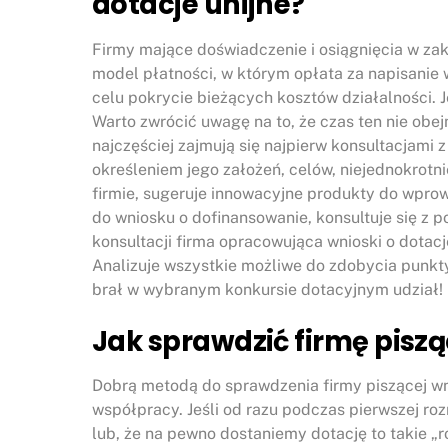
dotacje unijne?
Firmy mające doświadczenie i osiągnięcia w za
model płatności, w którym opłata za napisanie 
celu pokrycie bieżących kosztów działalności. 
Warto zwrócić uwagę na to, że czas ten nie obe
najczęściej zajmują się najpierw konsultacjami 
określeniem jego założeń, celów, niejednokrotn
firmie, sugeruje innowacyjne produkty do wprow
do wniosku o dofinansowanie, konsultuje się z
konsultacji firma opracowująca wnioski o dotacje
Analizuje wszystkie możliwe do zdobycia punkty
brał w wybranym konkursie dotacyjnym udział!
Jak sprawdzić firmę piszą
Dobrą metodą do sprawdzenia firmy piszącej wnio
współpracy. Jeśli od razu podczas pierwszej ro
lub, że na pewno dostaniemy dotację to takie 