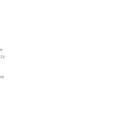
ie
czy
ie