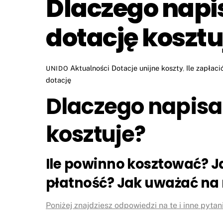
Dlaczego napi
dotację kosztu
Aktualności
Dotacje unijne koszty
,
Ile zapłaci
UNIDO
dotację
Dlaczego napisa
kosztuje?
Ile powinno kosztować?
J
płatność?
Jak uważać na
Poniżej znajdziesz odpowiedzi na te i inne pytan