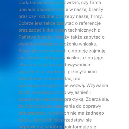
Dodatkowo warto sprawdzić, czy firma
posiada doświadczenie w naszej branży
oraz czy rozumie potrzeby naszej firmy.
Dobrze jest także zapytać o referencje
oraz zadać kilka pytań technicznych z
Państwa branży. Należy także zapytać o
kwestie obsługi po złożeniu wniosku.
Firmy piszące wniosek o dotację zajmują
się również obsługą wniosku już po jego
złożeniu, czyli przygotowywaniem
wyjaśnień, uzupełnień, przesyłaniem
dodatkowej dokumentacji do
oceniających, gdy o nie wezwą. Wzywanie
przez oceniających do wyjaśnień i
uzupełnień jest stałą praktyką. Zdarza się,
że otrzymuje się wezwania do poprawy
dokumentów, w których nie ma żadnego
błędu, ale jeżeli nie przedstawi się
odpowiedzi, w której poinformuje się