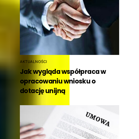
AKTUALNOŚCI
Jak wygląda współpraca w
opracowaniu wniosku o
dotację unijną