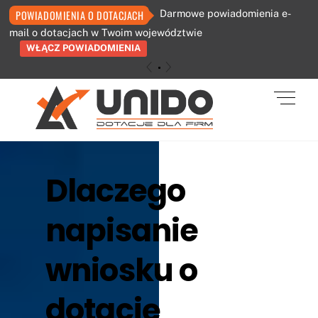
Darmowe powiadomienia e-
POWIADOMIENIA O DOTACJACH
mail o dotacjach w Twoim województwie
WŁĄCZ POWIADOMIENIA
«
»
Skip
Men
to
content
Dlaczego
napisanie
wniosku o
dotację