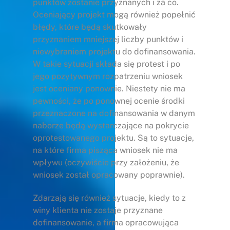
punktów zostanie przyznanych i za co.
Oceniający projekt mogą również popełnić
błędy, które będą skutkowały
przyznaniem mniejszej liczby punktów i
niewybraniem projektu do dofinansowania.
W takie sytuacji składa się protest i po
jego pozytywnym rozpatrzeniu wniosek
jest oceniany ponownie. Niestety nie ma
pewności, że po ponownej ocenie środki
przeznaczone na dofinansowania w danym
naborze będą wystarczające na pokrycie
oprotestowanego projektu. Są to sytuacje,
na które firma pisząca wniosek nie ma
wpływu (oczywiście przy założeniu, że
wniosek został opracowany poprawnie).
Zdarzają się również sytuacje, kiedy to z
winy klienta nie zostaje przyznane
dofinansowanie, a firma opracowująca