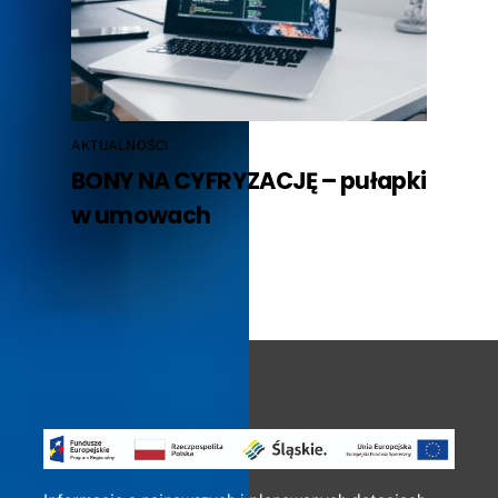
AKTUALNOŚCI
BONY NA CYFRYZACJĘ – pułapki
w umowach
Back
To