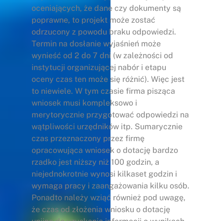
oceniających, że dane czy dokumenty są
poprawne, to projekt może zostać
odrzucony z powodu braku odpowiedzi.
Termin na dosłanie wyjaśnień może
wynieść od 2 do 7 dni (w zależności od
instytucji organizującej nabór i etapu
oceny czas ten może się różnić). Więc jest
to niewiele. W tym czasie firma pisząca
wniosek musi kompleksowo i
merytorycznie przygotować odpowiedzi na
wątpliwości urzędników itp. Sumarycznie
czas przeznaczony przez firmę
opracowująca wniosek o dotację bardzo
rzadko jest niższy niż 100 godzin, a
niejednokrotnie wynosi kilkaset godzin i
wymaga pracy i zaangażowania kilku osób.
Ponadto należy wziąć również pod uwagę,
że czas od złożenia wniosku o dotację