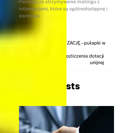
Państwo za otrzymywanie mailingu z
informacjami, które są ogólnodostępne i
darmowe.
BONY NA CYFRYZACJĘ – pułapki w
umowach
Jak wybrać firmę do rozliczenia dotacji
unijnej
Related Posts