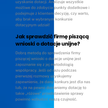
uzyskanie dotacji. Analizuje wszystkie
możliwe do zdobycia punkty dodatkowe i
podejmuje z klientem decyzję, czy warto,
aby brał w wybranym konkursie
dotacyjnym udział!
Jak sprawdzić firmę piszącą
wnioski o dotacje unijne?
Dobrą metodą do sprawdzenia firmy
piszącej wnioski o dotacje unijne jest
zapoznanie się z jej metodologią
współpracy. Jeśli od razu podczas
pierwszej rozmowy uzyskujemy
zapewnienie, że dany konkurs jest dla nas
lub, że na pewno dostaniemy dotację to
takie „różowe” przedstawienie sprawy
powinno wzbudzić naszą czujność.