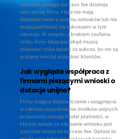
zasadzie samego success fee działają
najczęściej firmy, które nie mają
doświadczenia w pisaniu wniosków lub nie
mogą pochwalić się sukcesami w tym
zakresie. W związku z brakiem zaufania
rynku firmy takie poniekąd muszą
stosować tylko opłatę za sukces, bo nie są
w stanie inaczej pozyskać klientów.
Jak wygląda współpraca z
firmami piszącymi wnioski o
dotacje unijne?
Firmy mające doświadczenie i osiągnięcia
w zakresie pozyskiwania środków unijnych
przeważnie stosują model płatności, w
którym opłata za napisanie wniosku jest
znacznie niższa od success fee. Opłata ta
ma na celu pokrycie bieżących kosztów