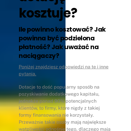
kosztuje?
Ile powinno kosztować?
Jak
powinna być podzielona
płatność?
Jak uważać na
naciągaczy?
Poniżej znajdziesz odpowiedzi na te i inne
pytania.
Dotacje to dość popularny sposób na
pozyskiwanie dodatkowego kapitału,
jednakże ponad 90% potencjalnych
klientów, to firmy, które nigdy z takiej
formy finansowania nie korzystały.
Przeważnie takie osoby mają największe
wątpliwości odnośnie tego, dlaczego mają