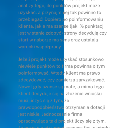
analizy tego, ile punktów projekt może
uzyskać, a przynajmniej tak powinno to
przebiegać! Dopiero po poinformowaniu
klienta, jakie ma szanse (jaki % punktacji
jest w stanie zdobyć) strony decydują czy
start w naborze ma sens oraz ustalają
warunki współpracy.
Jeżeli projekt może uzyskać stosunkowo
niewiele punktów to firma powinna o tym
poinformować. Wtedy klient ma prawo
zdecydować, czy zamierza zaryzykować.
Nawet gdy szanse są małe, a mimo tego
klient decyduje się na złożenie wniosku
musi liczyć się z tym, że
prawdopodobieństwo otrzymania dotacji
jest niskie. Jednocześnie firma
opracowująca taki projekt liczy się z tym,
że może nie otrzymać success fee, a wtedy