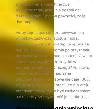
zapłacić firmie konsultingowej
wynagrodzenie, jeżeli nie dostali oni
jeszcze dotacji i nie ma pewności, że ją
dostaną.
Firmy zajmujące się opracowywaniem
wniosków zazwyczaj stosują model
płatności, w którym występuje opłata za
napisanie wniosku i premia po przyznaniu
dofinansowania (tzw. success fee). O wiele
rzadziej występuje opłata tylko w
przypadku sukcesu. Dlaczego? Ponieważ
nawet bardzo dobrze napisana
dokumentacja konkursowa nie daje 100%
szans na otrzymanie dotacji, co dla wielu
przedsiębiorców może być zaskoczeniem,
ale niestety rzeczywistość jest, jaka jest.
Dlaczego napisanie wniosku o