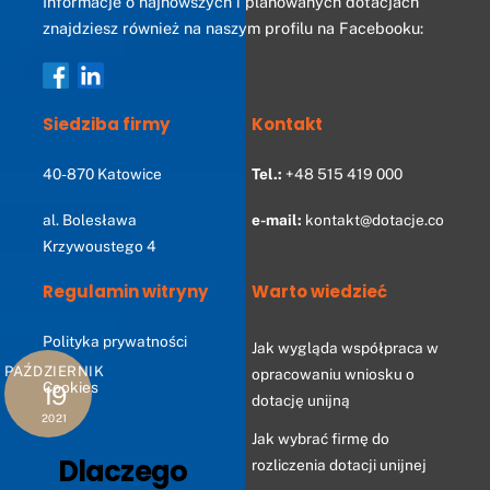
Informacje o najnowszych i planowanych dotacjach
Top
znajdziesz również na naszym profilu na Facebooku:
Siedziba firmy
Kontakt
40-870
Katowice
Tel.:
+48 515 419 000
al. Bolesława
e-mail:
kontakt@dotacje.co
Krzywoustego
4
Regulamin witryny
Warto wiedzieć
Polityka prywatności
Jak wygląda współpraca w
PAŹDZIERNIK
opracowaniu wniosku o
Cookies
19
dotację unijną
2021
Jak wybrać firmę do
Dlaczego
rozliczenia dotacji unijnej