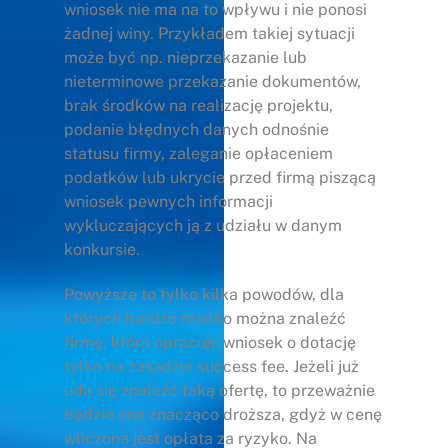
wniosek nie ma na to wpływu i nie ponosi
żadnej winy. Przykładem takiej sytuacji
może być np. nieprzekazanie lub
nieterminowe przekazanie dokumentów,
brak środków na realizację projektu,
podanie błędnych danych odnośnie
statusu firmy, zaleganie opłaceniem
podatków lub ukrycie przed firmą piszącą
wniosek pewnych informacji
wykluczających ją z udziału w danym
konkursie.
Powyższe to tylko kilka powodów, dla
których bardzo rzadko można znaleźć
firmę, która opracuje wniosek o dotację
tylko na zasadzie success fee. Jeżeli już
uda się znaleźć taką ofertę, to przeważnie
będzie ona znacząco droższa, gdyż w cenę
wliczona jest opłata za ryzyko. Na