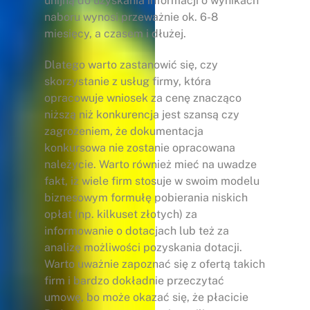
unijną do uzyskania informacji o wynikach
naboru wynosi przeważnie ok. 6-8
miesięcy, a czasem i dłużej.
Dlatego warto zastanowić się, czy
skorzystanie z usług firmy, która
opracowuje wniosek za cenę znacząco
niższą niż konkurencja jest szansą czy
zagrożeniem, że dokumentacja
konkursowa nie zostanie opracowana
należycie. Warto również mieć na uwadze
fakt, iż wiele firm stosuje w swoim modelu
biznesowym formułę pobierania niskich
opłat (np. kilkuset złotych) za
informowanie o dotacjach lub też za
analizę możliwości pozyskania dotacji.
Warto uważnie zapoznać się z ofertą takich
firm i bardzo dokładnie przeczytać
umowę, bo może okazać się, że płacicie