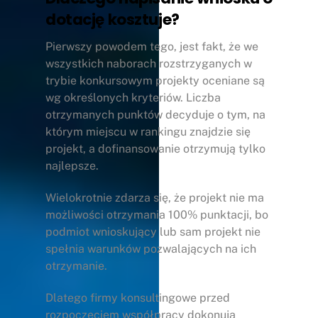
dotację kosztuje?
Pierwszy powodem tego, jest fakt, że we
wszystkich naborach rozstrzyganych w
trybie konkursowym projekty oceniane są
wg określonych kryteriów. Liczba
otrzymanych punktów decyduje o tym, na
którym miejscu w rankingu znajdzie się
projekt, a dofinansowanie otrzymują tylko
najlepsze.
Wielokrotnie zdarza się, że projekt nie ma
możliwości otrzymania 100% punktacji, bo
podmiot wnioskujący lub sam projekt nie
spełnia warunków pozwalających na ich
otrzymanie.
Dlatego firmy konsultingowe przed
rozpoczęciem współpracy dokonują