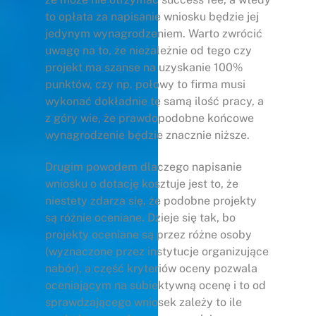
to opłata za napisanie wniosku będzie jej
jedynym wynagrodzeniem. Warto zwrócić
uwagę na to, że niezależnie od tego czy
projekt ma szanse na uzyskanie 100%
punktów, czy np. połowy to firma musi
wykonać dokładnie tę samą ilość pracy, a
z góry wie, że prawdopodobne końcowe
wynagrodzenie będzie znacznie niższe.
Drugim powodem dlaczego napisanie
wniosku o dotację kosztuje jest to, że
niestety zdarza się, że podobne projekty
są różnie oceniane. Dzieje się tak, bo
projekty oceniane są przez różne osoby
(wyznaczone przez instytucje organizujące
nabór), a część kryteriów oceny pozwala
oceniającym na subiektywną ocenę i to od
sprawdzającego wniosek zależy to ile