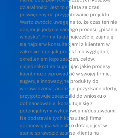
działalności. Jest to opłata za czas
poświęcony na przygotowanie projektu.
Warto zwrócić uwagę na to, że czas ten nie
obejmuje jedynie samego procesu „pisania
wniosku”. Firmy takie najczęściej zajmują
się najpierw konsultacjami z klientem w
zakresie tego jak projekt ma wyglądać,
określeniem jego założeń, celów,
niejednokrotnie sugerując jakie procesy
klient może wprowadzić w swojej firmie,
sugeruje innowacyjne produkty do
wprowadzenia, analizuje pozyskane oferty,
przygotowuje załączniki do wniosku o
dofinansowanie, konsultuje się z
potencjalnymi wykonawcami/dostawcami.
Na podstawie tych konsultacji firma
opracowująca wnioski o dotacje jest w
stanie sprawdzić szanse klienta na