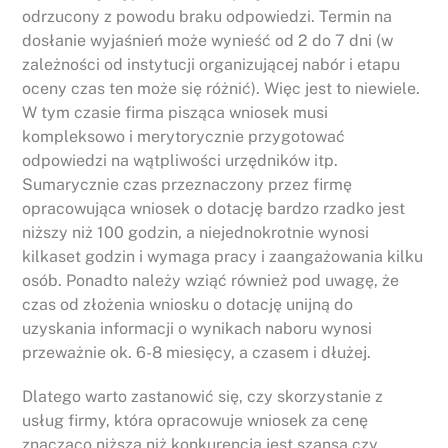
odrzucony z powodu braku odpowiedzi. Termin na
dosłanie wyjaśnień może wynieść od 2 do 7 dni (w
zależności od instytucji organizującej nabór i etapu
oceny czas ten może się różnić). Więc jest to niewiele.
W tym czasie firma pisząca wniosek musi
kompleksowo i merytorycznie przygotować
odpowiedzi na wątpliwości urzędników itp.
Sumarycznie czas przeznaczony przez firmę
opracowująca wniosek o dotację bardzo rzadko jest
niższy niż 100 godzin, a niejednokrotnie wynosi
kilkaset godzin i wymaga pracy i zaangażowania kilku
osób. Ponadto należy wziąć również pod uwagę, że
czas od złożenia wniosku o dotację unijną do
uzyskania informacji o wynikach naboru wynosi
przeważnie ok. 6-8 miesięcy, a czasem i dłużej.
Dlatego warto zastanowić się, czy skorzystanie z
usług firmy, która opracowuje wniosek za cenę
znacząco niższą niż konkurencja jest szansą czy