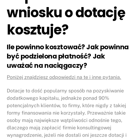
wniosku o dotację
kosztuje?
Ile powinno kosztować?
Jak powinna
być podzielona płatność?
Jak
uważać na naciągaczy?
Poniżej znajdziesz odpowiedzi na te i inne pytania.
Dotacje to dość popularny sposób na pozyskiwanie
dodatkowego kapitału, jednakże ponad 90%
potencjalnych klientów, to firmy, które nigdy z takiej
formy finansowania nie korzystały. Przeważnie takie
osoby mają największe wątpliwości odnośnie tego,
dlaczego mają zapłacić firmie konsultingowej
wynagrodzenie, jeżeli nie dostali oni jeszcze dotacji i