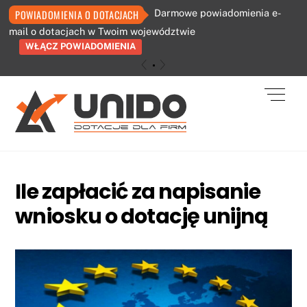
Darmowe powiadomienia e-
POWIADOMIENIA O DOTACJACH
mail o dotacjach w Twoim województwie
WŁĄCZ POWIADOMIENIA
«
»
Skip
Men
to
content
Ile zapłacić za napisanie
wniosku o dotację unijną