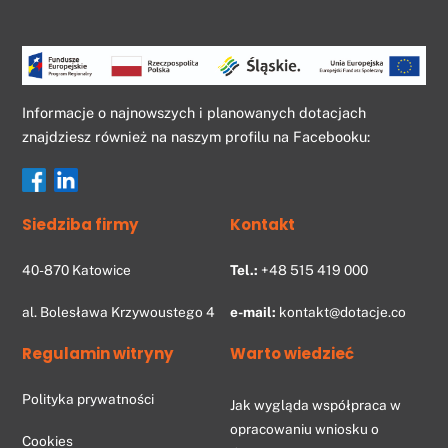
Back
To
Top
Informacje o najnowszych i planowanych dotacjach
znajdziesz również na naszym profilu na Facebooku:
Siedziba firmy
Kontakt
40-870
Katowice
Tel.:
+48 515 419 000
al. Bolesława Krzywoustego
4
e-mail:
kontakt@dotacje.co
Regulamin witryny
Warto wiedzieć
Polityka prywatności
Jak wygląda współpraca w
opracowaniu wniosku o
Cookies