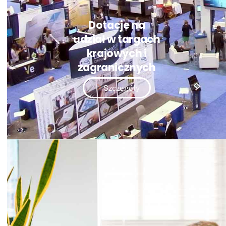
Dotacje na
udział w targach
krajowych i
zagranicznych
Szczegóły