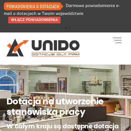
Darmowe powiadomienia e-
POWIADOMIENIA O DOTACJACH
mail o dotacjach w Twoim województwie
WŁĄCZ POWIADOMIENIA
«
»
Skip
Men
to
content
Dotacja na utworzenie
stanowiska pracy
W całym kraju są dostępne dotacja