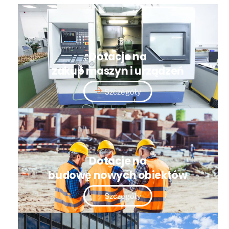
Dotacje na
zakup maszyn i urządzeń
Szczegóły
Dotacje na
budowę nowych obiektów
Szczegóły