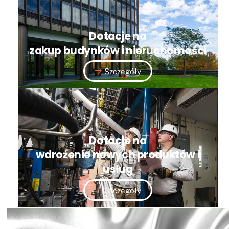
Dotacje na
zakup budynków i nieruchomości
Szczegóły
Dotacje na
wdrożenie nowych produktów i
usług
Szczegóły