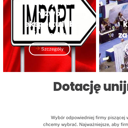
Dotacje na
rozwój
eksportu lub
k
importu
za
Szczegóły
Dotację unij
Wybór odpowiedniej firmy piszącej wn
chcemy wybrać. Najważniejsze, aby fir