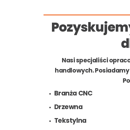
Pozyskujemy
d
Nasi specjaliści opra
handlowych. Posiadamy d
Po
Branża CNC
Drzewna
Tekstylna