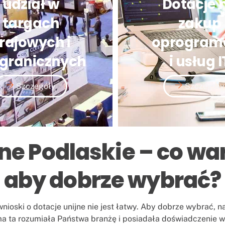
udział w
Dotacje 
targach
zakup
rajowych i
oprogram
granicznych
i usług I
Szczegóły
Szczegóły
ne Podlaskie – co wa
aby dobrze wybrać?
ioski o dotacje unijne nie jest łatwy. Aby dobrze wybrać, n
ma ta rozumiała Państwa branżę i posiadała doświadczenie w