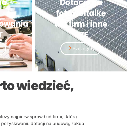
na
Dotacje na
fotowoltaikę
owania
dla firm i inne
T
OZE
Szczegóły
rto wiedzieć,
ależy najpierw sprawdzić firmę, którą
 pozyskiwaniu dotacji na budowę, zakup