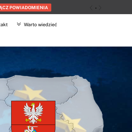
ĄCZ POWIADOMIENIA
«
»
takt
Warto wiedzieć