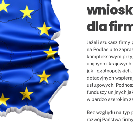
wnioski
dla fir
Jeżeli szukasz firmy 
na Podlasiu to zapra
kompleksowym przyg
unijnych i krajowych
jak i ogólnopolskich
dotacyjnych wspiera
usługowych. Podnosz
funduszy unijnych ja
w bardzo szerokim za
Bez względu na typ p
rozwój Państwa firmy