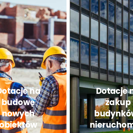
Dotacje na
Dotacje 
budowę
zakup
nowych
budynków
obiektów
nieruchom