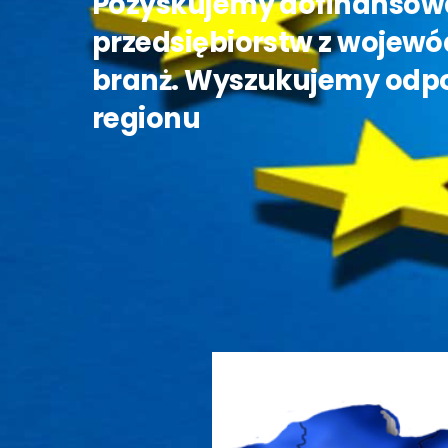
Pozyskujemy dofinansowa
przedsiębiorstw z wojewó
branż. Wyszukujemy odpow
regionu