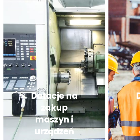
Dotacje na
zakup
maszyn i
urządzeń