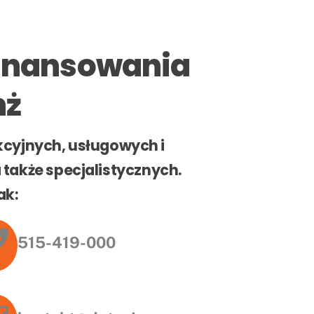
finansowania
nż
kcyjnych, usługowych i
także specjalistycznych.
ak:
515-419-000