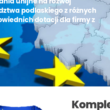
nia unijne na rozwój
dztwa podlaskiego z różnych
iednich dotacji dla firmy z
Kompl