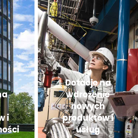
Dotacje na
na
wdrożenie
nowych
 i
produktów i
ości
usług