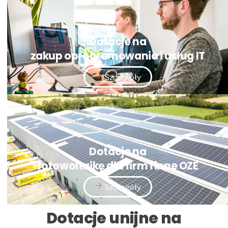
Dotacje na
zakup oprogramowania i usług IT
Szczegóły
Dotacje na
fotowoltaikę dla firm i inne OZE
Szczegóły
Dotacje unijne na