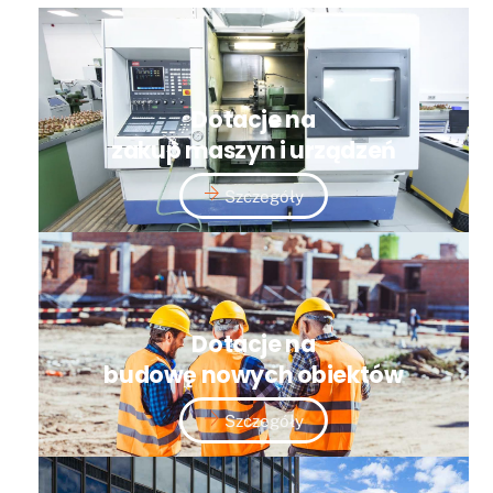
Dotacje na
zakup maszyn i urządzeń
Szczegóły
Dotacje na
budowę nowych obiektów
Szczegóły