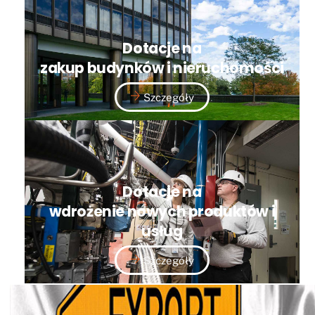
Dotacje na
zakup budynków i nieruchomości
Szczegóły
Dotacje na
wdrożenie nowych produktów i
usług
Szczegóły