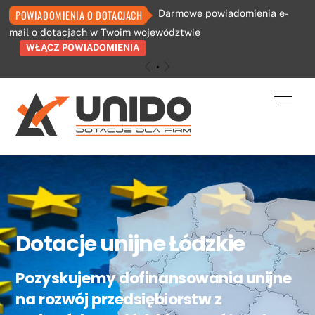
Darmowe powiadomienia e-
POWIADOMIENIA O DOTACJACH
mail o dotacjach w Twoim województwie
WŁĄCZ POWIADOMIENIA
«
»
Skip
Men
to
content
Dotacje unijne Łódzkie
Pozyskujemy dofinansowania unijne
na rozwój przedsiębiorstw z