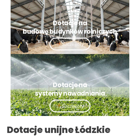
Dotacje na
budowę budynków rolniczych
Szczegóły
Dotacje na
systemy nawadniania
Szczegóły
Dotacje unijne Łódzkie