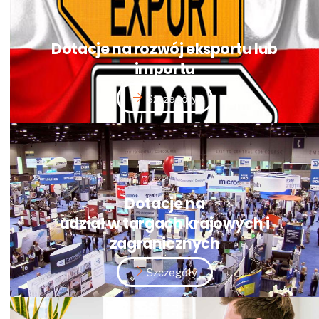
Dotacje na rozwój eksportu lub
importu
Szczegóły
Dotacje na
udział w targach krajowych i
zagranicznych
Szczegóły