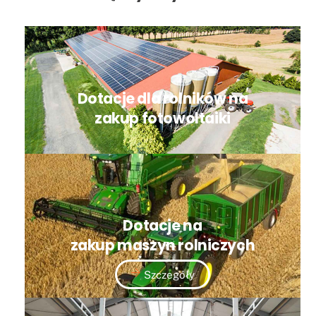
Dotacje dla rolników na
zakup fotowoltaiki
Dotacje na
zakup maszyn rolniczych
Szczegóły